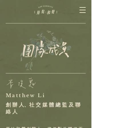
Matthew Li
創 辦 人、社 交 媒 體 總 監 及 聯
絡 人